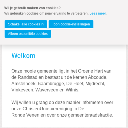
Spring
Wil je gebruik maken van cookies?
naar
Wij gebruiken cookies om jouw ervaring te verbeteren.
Lees meer
.
MENU
Spring
naar
De Ronde Venen
de
Schakel alle cookies in
Toon cookie-instellingen
inhoud
Spring
Alleen essentiële cookies
naar
Start
het
hoofdmenu
Welkom
Onze mooie gemeente ligt in het Groene Hart van
de Randstad en bestaat uit de kernen Abcoude,
Amstelhoek, Baambrugge, De Hoef, Mijdrecht,
Vinkeveen, Waverveen en Wilnis.
Zoeken:
Zoeken
Wij willen u graag op deze manier informeren over
onze ChristenUnie-vereniging in De
Ronde Venen en over onze gemeenteraadsfractie.