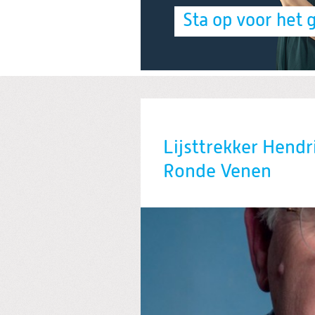
Sta op voor het 
Lijsttrekker Hendr
Ronde Venen