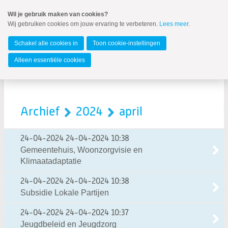
Spring
Wil je gebruik maken van cookies?
naar
Wij gebruiken cookies om jouw ervaring te verbeteren.
Lees meer
.
MENU
Spring
naar
De Ronde Venen
de
Schakel alle cookies in
Toon cookie-instellingen
inhoud
Spring
Alleen essentiële cookies
naar
het
hoofdmenu
Archief
2024
april
24-04-2024
24-04-2024 10:38
Gemeentehuis, Woonzorgvisie en
Klimaatadaptatie
Zoeken:
Zoeken
24-04-2024
24-04-2024 10:38
Subsidie Lokale Partijen
24-04-2024
24-04-2024 10:37
Jeugdbeleid en Jeugdzorg