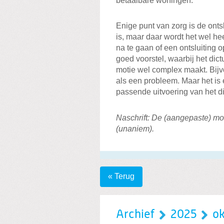
betaalbare woningen.
Enige punt van zorg is de ontslu
is, maar daar wordt het wel h
na te gaan of een ontsluiting 
goed voorstel, waarbij het dic
motie wel complex maakt. Bijv
als een probleem. Maar het is 
passende uitvoering van het d
Naschrift: De (aangepaste) m
(unaniem).
« Terug
Archief
2025
o