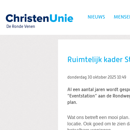
Spring
naar
Spring
NIEUWS
MENSE
naar
de
De Ronde Venen
inhoud
Spring
naar
het
Zoeken:
hoofdmenu
Ruimtelijk kader 
donderdag 30 oktober 2025
10:49
Al een aantal jaren wordt ges
“Eventstation” aan de Rondweg
plan.
Wat ons betreft een mooi plan
locatie. Ook goed om te zien 